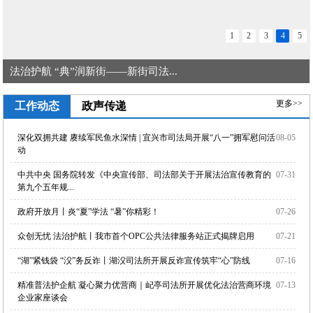
1
2
3
4
5
法治护航 “典”润新街——新街司法...
更多>>
工作动态
政声传递
深化双拥共建 赓续军民鱼水深情 | 宜兴市司法局开展“八一”拥军慰问活
08-05
动
中共中央 国务院转发《中央宣传部、司法部关于开展法治宣传教育的
07-31
第九个五年规...
政府开放月丨炎“夏”学法 “暑”你精彩！
07-26
众创无忧 法治护航丨我市首个OPC公共法律服务站正式揭牌启用
07-21
“湖”紧钱袋 “㳇”务反诈丨湖㳇司法所开展反诈宣传筑牢“心”防线
07-16
精准普法护企航 凝心聚力优营商｜屺亭司法所开展优化法治营商环境
07-13
企业家座谈会