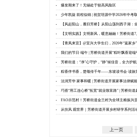
爆发期来了！无锡处于较高风险区
少年凯旋 前程似锦 | 祝贺培源中学2026年中考
【风起阳山，雁归芳桥】从阳山荡到西子湖：全国
【文明实践】文明新风，暖意融融！芳桥街道7
【青凤来宜】@宜兴大学生们，2026年“返家乡
我们的节日·端午 | 芳桥街道开展“粽叶飘香迎端
芳桥街道：“净”心守护，“静”候佳音，全力护航2
粽香伴书香，楚颂传千年——东坡读书会·读旅
法润芳华 家事和暖 | 芳桥街道开展家事法律赋
巧搭“用工连心桥”拓宽“就业致富路” | 芳桥
FAO示范村！芳桥街道金兰村为全球主粮振兴贡
从扶风 观世界｜芳桥街道开展乡村研学系列活
上一页