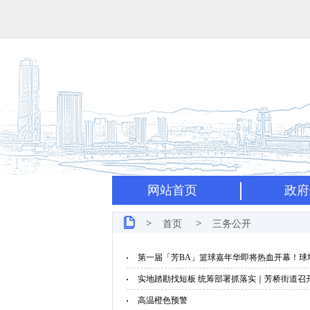
网站首页
政府
>
>
首页
三务公开
第一届「芳BA」篮球嘉年华即将热血开幕！球
实地踏勘找短板 统筹部署抓落实｜芳桥街道召
高温橙色预警