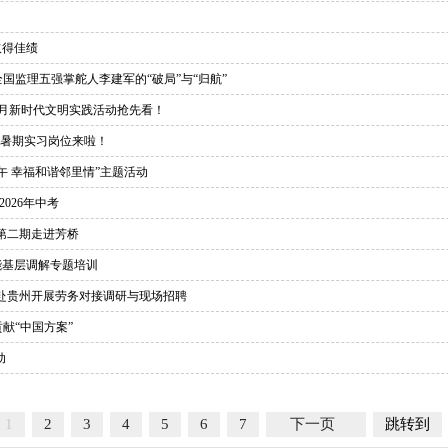
取得佳绩
监理五强掌舵人李建军的“破局”与“归航”
月新时代文明实践活动抢先看！
”暑期实习岗位来啦！
午 幸福和谐邻里情”主题活动
026年中考
第二期走进芳桥
能基层调解专题培训
街道赴贵州开展劳务对接调研与现场招聘
献“中国方案”
动
1
2
3
4
5
6
7
下一页
跳转到