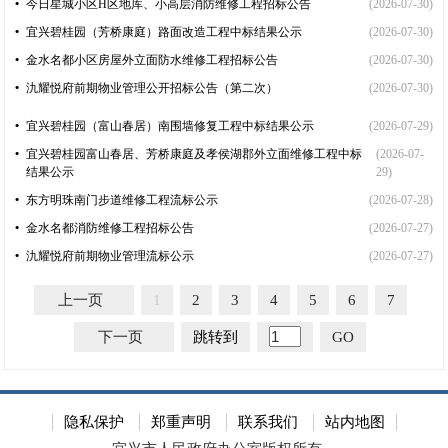
•
今日星城小区H区地库、小高层消防维修工程招标公告
(2026-07-30)
•
宜兴碧桂园（芳桥康庭）路面改造工程中标结果公示
(2026-07-30)
•
金水名都小区房屋外立面防水维修工程招标公告
(2026-07-30)
•
氿耀悦府前期物业管理公开招标公告（第二次）
(2026-07-30)
•
宜兴碧桂园（富山春居）南围墙修复工程中标结果公示
(2026-07-29)
•
宜兴碧桂园富山春居、芳桥康庭及孝侯湖郡外立面维修工程中标
(2026-07-
结果公示
29)
•
东方明珠南门步道维修工程流标公示
(2026-07-28)
•
金水名都消防维修工程招标公告
(2026-07-27)
•
氿耀悦府前期物业管理流标公示
(2026-07-27)
上一页
1
2
3
4
5
6
7
下一页
跳转到
GO
隐私保护
郑重声明
联系我们
站内地图