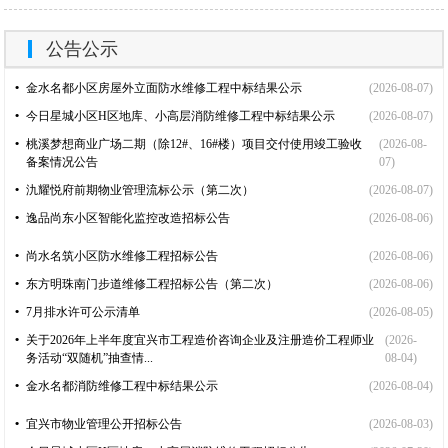
公告公示
•
金水名都小区房屋外立面防水维修工程中标结果公示
(2026-08-07)
•
今日星城小区H区地库、小高层消防维修工程中标结果公示
(2026-08-07)
•
桃溪梦想商业广场二期（除12#、16#楼）项目交付使用竣工验收
(2026-08-
备案情况公告
07)
•
氿耀悦府前期物业管理流标公示（第二次）
(2026-08-07)
•
逸品尚东小区智能化监控改造招标公告
(2026-08-06)
•
尚水名筑小区防水维修工程招标公告
(2026-08-06)
•
东方明珠南门步道维修工程招标公告（第二次）
(2026-08-06)
•
7月排水许可公示清单
(2026-08-05)
•
关于2026年上半年度宜兴市工程造价咨询企业及注册造价工程师业
(2026-
务活动“双随机”抽查情...
08-04)
•
金水名都消防维修工程中标结果公示
(2026-08-04)
•
宜兴市物业管理公开招标公告
(2026-08-03)