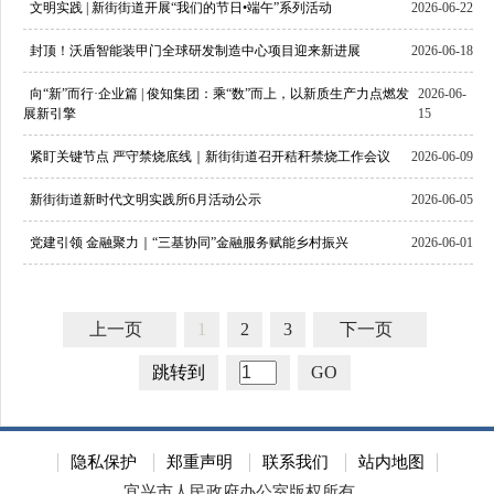
文明实践 | 新街街道开展“我们的节日•端午”系列活动
2026-06-22
封顶！沃盾智能装甲门全球研发制造中心项目迎来新进展
2026-06-18
向“新”而行·企业篇 | 俊知集团：乘“数”而上，以新质生产力点燃发
2026-06-
展新引擎
15
紧盯关键节点 严守禁烧底线｜新街街道召开秸秆禁烧工作会议
2026-06-09
新街街道新时代文明实践所6月活动公示
2026-06-05
党建引领 金融聚力｜“三基协同”金融服务赋能乡村振兴
2026-06-01
上一页
1
2
3
下一页
跳转到
GO
隐私保护
郑重声明
联系我们
站内地图
宜兴市人民政府办公室版权所有