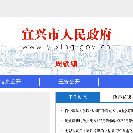
周铁镇
信息公开
三务公开
工作动态
政声传递
•
百企聚集！赫联·太湖西岸科创园，崛起锡
•
周铁镇新时代文明实践7月活动集锦及8月
•
七彩的夏日！周铁这里的公益暑托班有趣充