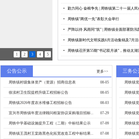
•
勠力同心 奋楫争先 | 周铁镇第二十一届人
•
周铁镇“两优一先”表彰大会举行
•
严阵以待 风雨同“筑” | 周铁镇全面部署防
•
周铁镇新时代文明实践6月活动集锦及7月
•
周铁镇召开第55期“书记双月谈”，推动太湖
星火蓄能·实干启航 | 周铁镇举办第...
1
2
3
4
5
公告公示
三务公
更多>>
周铁镇村级集体资产（资源）招商信息表
08-05
周铁镇党
徐渎村卫生院提档升级工程招标公告
08-05
周铁镇党
周铁镇2026年度农水维修工程招标公告
08-03
周铁镇党
宜兴市周铁镇年度法律顾问框架协议采购项目招标...
07-29
周铁镇党
周铁中学基础设施提升工程（二期）中标结果公示
07-09
周铁镇党
周铁镇王茂村王棠路黑色化拓宽改造工程中标结果...
07-08
周铁镇党