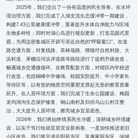
2025年，我们交出了一份有温度的民生答卷。在水环
境治理方面，我们完成了入湖支流生态缓冲带一期建设，
构建7.43公里健康缓冲带，显著提升水体自净能力与区域
生物多样性；同时对湖心岛进行规划更新，打造花园式景
观，为周边密集城区开辟可亲近自然的“呼吸窗口”。在道
路交通方面，对复线路、茶林场路、狸猫圩自然村路、大
浜村道、茅棚沿河浜岸道路等路段进行了提档升级改造，
畅通城乡交通微循环。在教育配套方面，对辖区内学校进
行改造，包括铜峰中学修缮、校园安防提升、中小学家长
等待区等，以有形的物质空间重塑支撑起无形的教育质量
跃升。在人居环境方面，我们完成了生命公园建设、梅园
龙坞涧沟生态保护修复、铜山南村及归径乌山公村庄整
治，大大提升人居环境，擦亮城乡宜居底色。
2026年，我们将始终情系民生冷暖，深耕城乡环境建
设，以实干笃行绘就宜居宜业新画卷。一是加快推进老旧
小区改造，我们将完成岳阳苑东区、富康家园东区、绿城