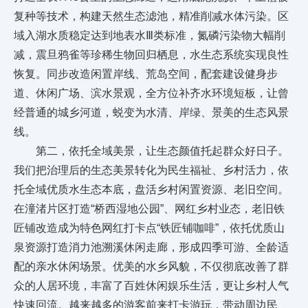
复种等技术，构建天然生态滤池，精准削减水体污染。区
域入湖水质稳定达到地表水Ⅲ类标准，氮磷污染物大幅削
减，震旦鸦雀等珍稀生物回归栖息，水生态系统实现良性
恢复。同步改造闲置岸线、荒岛空间，配套建设健身步
道、休闲广场、滨水景观，全方位补齐水环境短板，让曾
经普通的城乡河道，蜕变为水清、岸绿、景美的生态风景
线。
第二，依托全域美景，让生态颜值托起群众好日子。
我们把治理后的生态美景转化为民生福祉、乡村活力，依
托全域优质水生态本底，盘活乡村闲置资源、老旧空间。
在潼渚片区打造“桥西湿地公园”、网红乡村业态，老旧铁
匠铺改造成为特色网红打卡点“铁匠铺咖啡”，依托优质山
泉资源打造消力池溯溪休闲走廊，形成四季可游、全龄适
配的亲水休闲场景。优美的水乡风貌，不仅彻底改善了群
众的人居环境，丰富了百姓休闲娱乐生活，更让乡村人气
快速回流。越来越多的游客前来打卡游玩，带动周边民