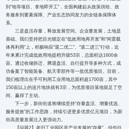
到“地等项目、拿地即开工”，全面构建起从政策供给、政
务服务到要素保障、产业生态协同发力的全链条保障体
系。
三是盘活存量，释放发展空间。企业要发展，土地是
基础。我们坚持把目光锁定在“低效用地再开发”和“闲置载
体再利用”上，积极响应“退二优二”、“退二进三”行动，近
年来累计完成低效用地提档升级53宗，总面积达1600余
亩。通过收储拆迁、腾退盘活、自行提升等多种方式，成
功备案了智能装备、航天零部件等一批优质项目。目前，
我们梳理出在手可利用工业用地总面积超1700亩，其中
150亩以上的连片地块就有3宗，为优质项目落地留足了空
间、赢得了主动。
下一步，新街街道将继续坚持“存量盘活、增量优选、
服务提效”的工作思路，持续引进更多优质亿元项目，为新
街高质量发展注入更强动力。
【问题2】老旧工业园区是产业发展的“存量”，但也往