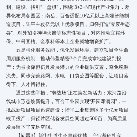
划、建设、招引“一盘棋”，围绕“3+3+N”现代产业集群，差
异化布局各园区：南岳、百合适配10亿元以上高端智能制
造项目，陆平主攻亿元以上优质项目，归径打造“零废生态
谷”。对外招引神坤火箭等标志性项目，对内推动宜裕环
保、中科宜格、金泰科等本土企业就地增资扩产。
五是强化服务效能，优化发展环境。建立项目全生命
周期服务机制，推动伟盈精密7个月完成拿地建设到投
产；为被收储但仍具发展潜力的企业提供安置，避免税源
流失。同步完善路网、水电、口袋公园等配套，让项目落
得下、人才留得住。
通过这些举措，“老战场”正在焕发新活力：东河路沿
线城市形态焕新提升，百合工业园实现“开园即满园”，一
批战新项目项目迅速建设；陆平工业集聚区多个亿元项目
竣工投产；归径片区储备发展空间超过500亩，为高质量
发展留下了充足空间。
【问题3】新街街道生态禀赋优越、产业基础扎实。