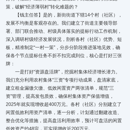
策，破解“经济薄弱村”转化难题的？
【钱主任答】是的，新街街道下辖14个村（社区），
发展不均衡是客观存在的。我们建立了街道主要领导部
署、部门联合推动、村级具体落实的提标行动工作机制，
深入调研村级经济发展状况，剖析各村（社区）优势、短
板，精准制定“一村一策”，分步分阶段推进落地见效，确
保各个节点提标任务不折不扣完成到位，核心是打好三张
牌：
一是打好“资源盘活牌”，挖掘村集体经济增长潜力。
我们充分利用农村集体“三资”专项行动成果，盘清家底，
建立租金漏缴欠缴、低效闲置资产两张清单，规范“三
资”管理，提高发包质效，确保村集体资产保值增值，
2025年就实现增收超400万元。各村（社区）分别建立了
闲置低效利用资产清单，逐一分析，计划通过翻建改造、
整合优化等措施，提高盘活利用效率，预计可盘活的闲置
低效资产约48宗，可实现增收近200万元。