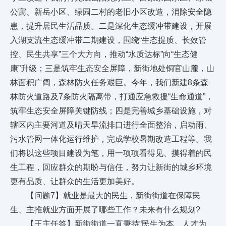
公寓、新岳小区、绿园二村的老旧小区改造，消除安全隐
患，提升居民生活品质。二是深化生态缓冲带建设，开展
入湖支流生态缓冲带二期建设，围绕“生态提质、长效管
控、民生共享”三个大方向，推动“水质达标”向“生态健
康”升级；三是筑牢生态安全屏障，新街地处铜官山麓，山
林面积广阔，森林防火任务艰巨。今年，我们新建8条森
林防火道路及7条防火隔离带，打通应急救援“生命通道”，
筑牢生态安全屏障关键防线；四是完善城乡基础设施，对
辖区内主要河道及晴天旱流排口进行全面整治，启动雨、
污水管网一体化运行维护，完成学校暑期改造工程等。我
们将以这些项目建设为笔，用一项项看得见、摸得着的民
生工程，回应群众的期盼与信任，努力让新街的城乡环境
更有品质、让群众的生活更加美好。
【问题7】就业是最大的民生，新街街道在保障民
生、主推就业方面开展了哪些工作？未来有什么规划?
【王主任答】新街街道一直秉持“民生为本、人才为