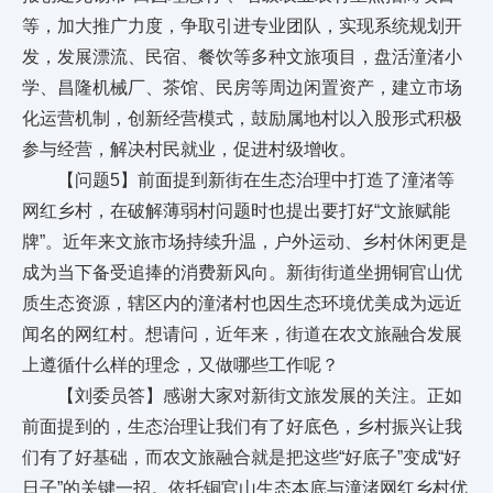
等，加大推广力度，争取引进专业团队，实现系统规划开
发，发展漂流、民宿、餐饮等多种文旅项目，盘活潼渚小
学、昌隆机械厂、茶馆、民房等周边闲置资产，建立市场
化运营机制，创新经营模式，鼓励属地村以入股形式积极
参与经营，解决村民就业，促进村级增收。
【问题5】前面提到新街在生态治理中打造了潼渚等
网红乡村，在破解薄弱村问题时也提出要打好“文旅赋能
牌”。近年来文旅市场持续升温，户外运动、乡村休闲更是
成为当下备受追捧的消费新风向。新街街道坐拥铜官山优
质生态资源，辖区内的潼渚村也因生态环境优美成为远近
闻名的网红村。想请问，近年来，街道在农文旅融合发展
上遵循什么样的理念，又做哪些工作呢？
【刘委员答】感谢大家对新街文旅发展的关注。正如
前面提到的，生态治理让我们有了好底色，乡村振兴让我
们有了好基础，而农文旅融合就是把这些“好底子”变成“好
日子”的关键一招。依托铜官山生态本底与潼渚网红乡村优