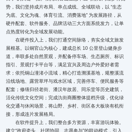
势，我们坚持成片布局、串点成线、全域联动，以 “生态
为底、文化为魂、体育引流、消费落地” 为发展路径，从
硬件配套、软件服务、品牌活动三大方面系统发力，让单
点热度转化为全域发展动能。
在硬件投入上，我们打通空间脉络，夯实全域文旅发
展根基。以铜官山为核心，建成总长 10 公里登山健身步
道，串联多处自然景观，并配备停车场、生态厕所、标识
指引、景观打卡平台等，满足宜兴及周边户外爱好者需
求；依托铜山潼渚小流域，精心打造溯溪基地，规整溪流
沿线场地、露营草坪与戏水区域，完善停车、便民服务等
配套；修缮归径老街、潘汉年故居、同乐堂等历史建筑，
活化传统文化空间；完成氿街商圈整体提档升级，优化绿
化交通与休闲场景，将山野、乡村、街区各大板块有机衔
接，形成连片发展格局。
在软件提升上，我们整合多方资源，丰富游玩体验。
建立“政府牵头、社团协同、志愿参与”的联动模式，引入