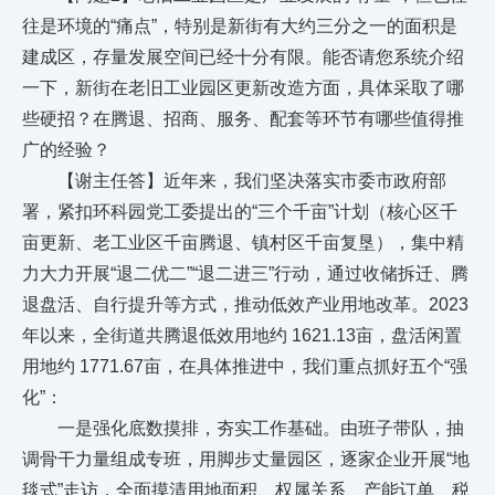
往是环境的“痛点”，特别是新街有大约三分之一的面积是
建成区，存量发展空间已经十分有限。能否请您系统介绍
一下，新街在老旧工业园区更新改造方面，具体采取了哪
些硬招？在腾退、招商、服务、配套等环节有哪些值得推
广的经验？
【谢主任答】近年来，我们坚决落实市委市政府部
署，紧扣环科园党工委提出的“三个千亩”计划（核心区千
亩更新、老工业区千亩腾退、镇村区千亩复垦），集中精
力大力开展“退二优二”“退二进三”行动，通过收储拆迁、腾
退盘活、自行提升等方式，推动低效产业用地改革。2023
年以来，全街道共腾退低效用地约 1621.13亩，盘活闲置
用地约 1771.67亩，在具体推进中，我们重点抓好五个“强
化”：
一是强化底数摸排，夯实工作基础。由班子带队，抽
调骨干力量组成专班，用脚步丈量园区，逐家企业开展“地
毯式”走访，全面摸清用地面积、权属关系、产能订单、税