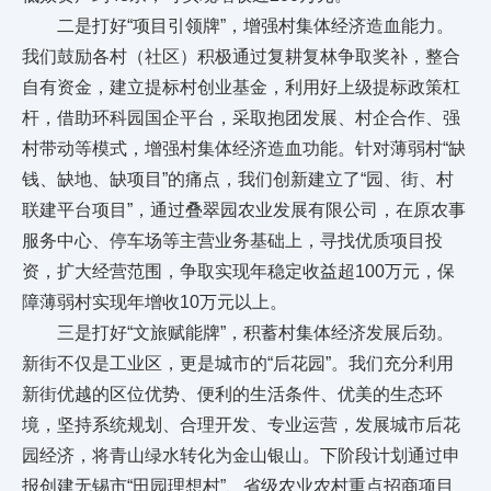
二是打好“项目引领牌”，增强村集体经济造血能力。
我们鼓励各村（社区）积极通过复耕复林争取奖补，整合
自有资金，建立提标村创业基金，利用好上级提标政策杠
杆，借助环科园国企平台，采取抱团发展、村企合作、强
村带动等模式，增强村集体经济造血功能。针对薄弱村“缺
钱、缺地、缺项目”的痛点，我们创新建立了“园、街、村
联建平台项目”，通过叠翠园农业发展有限公司，在原农事
服务中心、停车场等主营业务基础上，寻找优质项目投
资，扩大经营范围，争取实现年稳定收益超100万元，保
障薄弱村实现年增收10万元以上。
三是打好“文旅赋能牌”，积蓄村集体经济发展后劲。
新街不仅是工业区，更是城市的“后花园”。我们充分利用
新街优越的区位优势、便利的生活条件、优美的生态环
境，坚持系统规划、合理开发、专业运营，发展城市后花
园经济，将青山绿水转化为金山银山。下阶段计划通过申
报创建无锡市“田园理想村”、省级农业农村重点招商项目