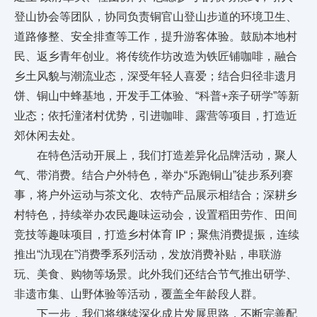
登山协会等团队，协同负责铜官山登山步道的环境卫生、
道路修整、安全排查等工作，提升游客体验。鼓励本地村
民、返乡青年创业。将传统作坊改造为铁匠铺咖啡，融合
乡土风貌与潮流业态，深受年轻人喜爱；结合归径非遗月
饼、铜山中蜂基地，开发手工体验、“科普+亲子研学”等新
业态；依托潼渚村优势，引进咖啡、露营等项目，打造近
郊休闲去处。
在特色活动开展上，我们打造差异化品牌活动，聚人
气、带消费。结合户外特色，举办“乐跑铜山”徒步系列赛
事，将户外运动与茶文化、农特产品展示相结合；深耕乡
村特色，持续举办农民趣味运动会，设置稻田劳作、田间
竞技等趣味项目，打造乡村体育 IP；聚焦消费提振，连续
推出“氿现在”消费季系列活动，发放消费补贴，串联游
玩、美食、购物等场景。此外我们还结合节气推出研学、
非遗市集、山野体验等活动，覆盖全年龄段人群。
下一步，我们将继续深化成片发展思路，不断完善配