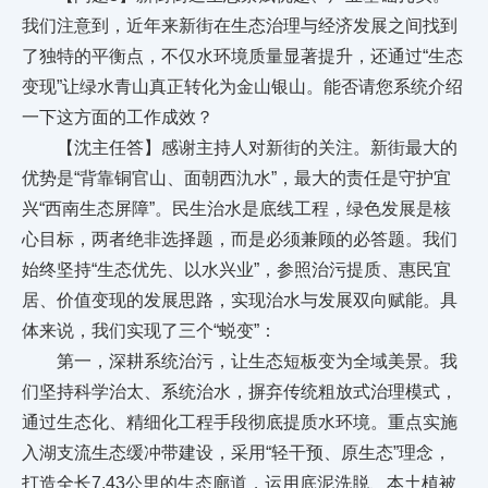
我们注意到，近年来新街在生态治理与经济发展之间找到
了独特的平衡点，不仅水环境质量显著提升，还通过“生态
变现”让绿水青山真正转化为金山银山。能否请您系统介绍
一下这方面的工作成效？
【沈主任答】感谢主持人对新街的关注。新街最大的
优势是“背靠铜官山、面朝西氿水”，最大的责任是守护宜
兴“西南生态屏障”。民生治水是底线工程，绿色发展是核
心目标，两者绝非选择题，而是必须兼顾的必答题。我们
始终坚持“生态优先、以水兴业”，参照治污提质、惠民宜
居、价值变现的发展思路，实现治水与发展双向赋能。具
体来说，我们实现了三个“蜕变”：
第一，深耕系统治污，让生态短板变为全域美景。我
们坚持科学治太、系统治水，摒弃传统粗放式治理模式，
通过生态化、精细化工程手段彻底提质水环境。重点实施
入湖支流生态缓冲带建设，采用“轻干预、原生态”理念，
打造全长7.43公里的生态廊道，运用底泥洗脱、本土植被