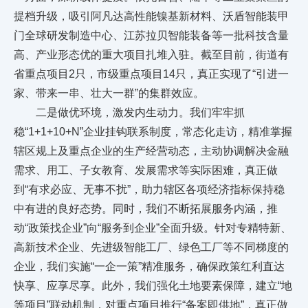
提档升级，吸引阿凡达高性能镍基新材料、沃盾智能装甲
门全球研发制造中心、江苏拉贝智能装备等一批科技含量
高、产业形态优的重大项目扎堆入驻。截至目前，街道有
省重点项目2只，市级重点项目14只，真正实现了“引进一
家、带来一串、壮大一群”的集群效应。
二是做优环境，激发内生动力。我们牢牢抓
稳“1+1+10+N”企业挂钩联系制度，常态化走访，精准掌握
辖区规上及重点企业的生产经营动态，主动协调解决金融
需求、用工、子女教育、发展需求等实际困难，真正做
到“有求必应、无事不扰”，助力辖区各项经济指标保持稳
中有进的良好态势。同时，我们不断拓展服务内涵，推
动“政策找企业”向“服务到企业”全面升级。针对专精特新、
高新技术企业、先进级智能工厂、绿色工厂等不同梯度的
企业，我们实施“一企一策”精准服务，确保政策红利直达
快享、应享尽享。此外，我们强化土地要素保障，建立“地
等项目”联动机制，对重点项目推行“备案即供地”，真正做