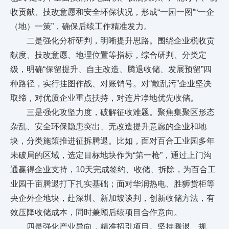
收贡献、技改意愿和安全环保状况，形成“一园一图”“一企
（地）一策”，确保后续工作精准发力。
二是强化分析研判，明晰提升思路。围绕企业税收贡
献度、技改意愿、地理位置等指标，综合研判、分类定
级，明确“保留提升、自主改造、腾退收储、发展预留”四
种路径，实行挂图作战、对账销号。对“散乱污”企业坚决
取缔，对优质企业重点扶持，对连片净地优先收储。
三是强化攻坚力度，破解征收难题。聚焦集聚区形态
杂乱、安全环保隐患突出、无改造提升意愿的企业和地
块，分类施策推进征拆腾退。比如，面对百合工业园多年
未破局的区域，选定目标地块作为“第一枪”，通过上门沟
通赢得企业支持，10天完成签约、收储、拆除，为百合工
业园千亩腾退打下扎实基础；面对华润热电、胜狮货柜等
央企外企地块，赴深圳、新加坡谈判，创新收储方法，有
效压降收储成本，同时兼顾后续项目合作意向。
四是强化产业导向，精准招引项目。坚持腾退、规