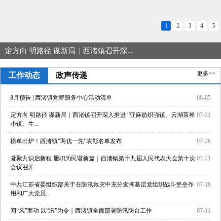
1
2
3
4
5
定方向 明路径 谋新局｜西渚镇召开深...
更多>>
工作动态
政声传递
8月预告 | 西渚镇党群服务中心活动清单
08-05
定方向 明路径 谋新局｜西渚镇召开深入推进 “亚麻纺织强镇、云湖茶禅
07-31
小镇、生...
榜单出炉！西渚镇“两优一先”表彰名单发布
07-26
凝聚共识启新程 履职为民谱新篇｜西渚镇第十九届人民代表大会第十次
07-21
会议召开
中共江苏省委组织部关于在防汛救灾中充分发挥基层党组织战斗堡垒作
07-16
用和广大党员...
闻“风”而动 以“汛”为令｜西渚镇全面部署防汛防台工作
07-11