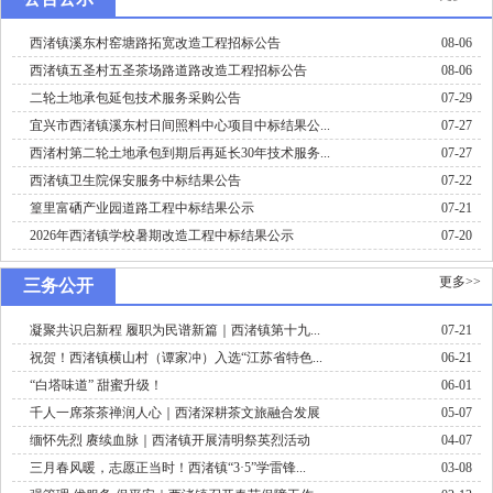
西渚镇溪东村窑塘路拓宽改造工程招标公告
08-06
西渚镇五圣村五圣茶场路道路改造工程招标公告
08-06
二轮土地承包延包技术服务采购公告
07-29
宜兴市西渚镇溪东村日间照料中心项目中标结果公...
07-27
西渚村第二轮土地承包到期后再延长30年技术服务...
07-27
西渚镇卫生院保安服务中标结果公告
07-22
篁里富硒产业园道路工程中标结果公示
07-21
2026年西渚镇学校暑期改造工程中标结果公示
07-20
更多>>
三务公开
凝聚共识启新程 履职为民谱新篇｜西渚镇第十九...
07-21
祝贺！西渚镇横山村（谭家冲）入选“江苏省特色...
06-21
“白塔味道” 甜蜜升级！
06-01
千人一席茶茶禅润人心｜西渚深耕茶文旅融合发展
05-07
缅怀先烈 赓续血脉｜西渚镇开展清明祭英烈活动
04-07
三月春风暖，志愿正当时！西渚镇“3·5”学雷锋...
03-08