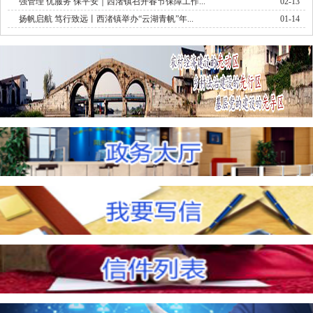
强管理 优服务 保平安｜西渚镇召开春节保障工作...
02-13
扬帆启航 笃行致远丨西渚镇举办“云湖青帆”年...
01-14