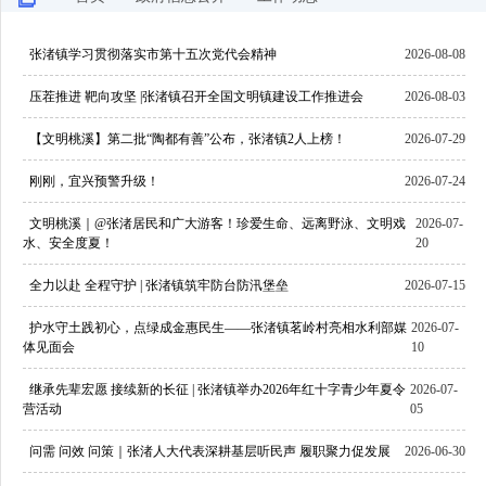
张渚镇学习贯彻落实市第十五次党代会精神
2026-08-08
压茬推进 靶向攻坚 |张渚镇召开全国文明镇建设工作推进会
2026-08-03
【文明桃溪】第二批“陶都有善”公布，张渚镇2人上榜！
2026-07-29
刚刚，宜兴预警升级！
2026-07-24
文明桃溪｜@张渚居民和广大游客！珍爱生命、远离野泳、文明戏
2026-07-
水、安全度夏！
20
全力以赴 全程守护 | 张渚镇筑牢防台防汛堡垒
2026-07-15
护水守土践初心，点绿成金惠民生——张渚镇茗岭村亮相水利部媒
2026-07-
体见面会
10
继承先辈宏愿 接续新的长征 | 张渚镇举办2026年红十字青少年夏令
2026-07-
营活动
05
问需 问效 问策｜张渚人大代表深耕基层听民声 履职聚力促发展
2026-06-30