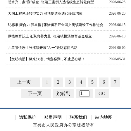
碧水兴，点“涧”成金 | 张渚三案例入选省级生态转化典型
2026-06-25
大国工程见证转型实力 张渚制造业迭代提质增效
2026-06-20
明标准 聚合力 强举措 | 张渚镇召开全国文明镇建设工作推进会
2026-06-15
厚植教育沃土 汇聚向善力量 | 张渚镇桃溪教育基金成立
2026-06-10
儿童节快乐！张渚镇开展“六一”走访慰问活动
2026-06-05
【文明桃溪】缘来张渚，情定窑湖，不止是心动！
2026-05-31
上一页
1
2
3
4
5
6
7
下一页
跳转到
GO
隐私保护
郑重声明
联系我们
站内地图
宜兴市人民政府办公室版权所有