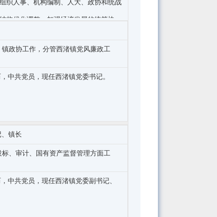
组织人事、机构编制、人大、政协和统战
结构优化调整，加强经济发展的统筹协
扶持各类经济组织的发展。
治理、人民调解及外来人口管理工作，指
、镇政协工作，分管西渚镇党风廉政工
理工作。负责实施乡村振兴战略，推进现
作体制机制，做好教育、卫生健康、人力
学历，中共党员，现任西渚镇党委书记。
旅游、退役军人事务等工作。
好税收征管工作。
工作，根据镇行政权力清单，依法履行审
管工作。
管理、监督考核工作，与市级综合指挥平
记、镇长
投标、审计、国有资产监督管理方面工
学历，中共党员，现任西渚镇党委副书记、