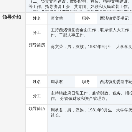
（二）负责党的建设，做好纪检、宣传、精神文明建设、
等工作。指导协调工会、共青团、妇联和人民武装工作。
（三）负责优化经济发展环境，推动产业发展方式转变和
领导介绍
调。负责科技、安全生产和生态环境保护工作以及引导和
姓名
蒋文荣
职务
西渚镇党委书记
（四）负责社会治安综合管理工作。做好法治建设、综合
导村民自治和社区建设工作。
主持西渚镇党委全面工作，联系镇人大工作
分工
（五）负责规划管理、建设工作。做好动迁安置、建设管
作、干部人事工作。
代农业、农村改革和新农村建设。
（六）负责社会事业工作。探索创新基层社会服务管理工
领导简历
蒋文荣，男，汉族，1987年9月生，大学
资源和社会保障、医疗保障、民政、残联、文化、体育、
（七）负责镇财务、审计以及集体资产管理工作，协助做
（八）负责统筹协调区域内行政审批服务执法力量等相关
批服务和综合行政执法职责，做好监督检查等事中事后监
（九）负责本级综合管理服务指挥中心的指挥调度、运行
台数据共享、互联互通、协调联动。
（十）承办市委、市政府交办的其他事项。
姓名
周承君
职务
西渚镇党委副书
主持镇政府日常工作，兼管财政、税务、招
分工
作。 分管镇财政和资产管理办。
领导简历
周承君，男，汉族，1981年9月生，大学
镇长。