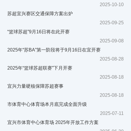
2025-10-10
苏超宜兴赛区交通保障方案出炉
2025-09-25
“篮球苏超”9月16日将在此开赛
2025-09-08
2025年“苏BA”第一阶段将于9月16日在宜开赛
2025-08-28
2025年“篮球苏超联赛”下月开赛
2025-08-18
宜兴力量硬核保障苏超赛事
2025-08-18
市体育中心体育场本月底完成全面升级
2025-07-11
宜兴市体育中心体育场 2025年开放工作方案